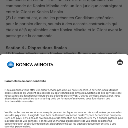
commande de Konica Minolta crée un lien juridique contraignant
entre le Client et Konica Minolta.
(3) Le contrat est, outre les présentes Conditions générales
pour le portaim clients, soumis à des accords contractuels qui
étaient déjà applicables entre Konica Minolta et le Client avant le
passage de la commande.
Section 4 - Dispositions finales
(1) Konica Minolta et/ou Konica Minolta Europe se réserve(nt) le
droit, à sa/leur seule discrétion, de modifier, d'adapter,
d'amender et de supprimer ponctuellement toute partie des
présentes Conditions générales. En cas de modifications, les
conditions générales en vigueur au moment du passage d'une
commande s'appliqueront.
(2) Les présentes Conditions générales et tous les actes
juridiques qui en découlent sont régis par le droit belge.
(4) Dans la mesure où, en utilisant la Plateforme, le Client agit
toujours à des fins professionnelles, il accepte expressément la
non-applicabilité des articles XII.6§1, 8° XII.7 § 1, XII.8 et XII.9
du Code de droit économique.
(3) Si l'une des dispositions des présentes Conditions générales